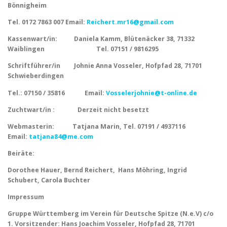
KONTAKT/IMPRESSUM/DATENSCHUTZ
Bönnigheim
Tel. 0172 7863 007 Email:
Reichert.mr16@gmail.com
Kassenwart/in: Daniela Kamm, Blütenäcker 38, 71332
Waiblingen Tel. 07151 / 9816295
Schriftführer/in Johnie Anna Vosseler, Hofpfad 28, 71701
Schwieberdingen
Tel.: 07150 / 35816 Email:
Vosselerjohnie@t-online.de
Zuchtwart/in : Derzeit nicht besetzt
Webmasterin: Tatjana Marin, Tel. 07191 / 4937116
Email:
tatjana84@me.com
Beiräte:
Dorothee Hauer, Bernd Reichert, Hans Möhring, Ingrid
Schubert, Carola Buchter
Impressum
Gruppe Württemberg im Verein für Deutsche Spitze (N.e.V) c/o
1. Vorsitzender: Hans Joachim Vosseler, Hofpfad 28, 71701