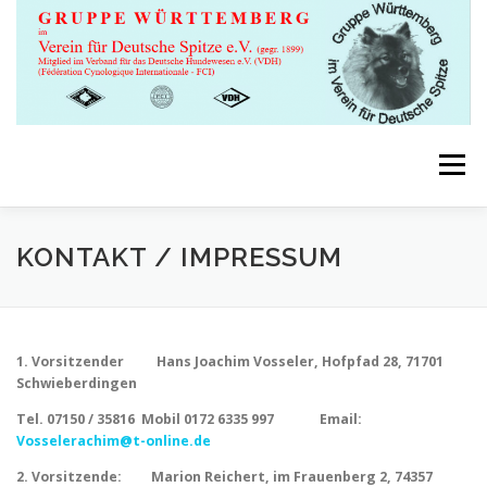
Zum
Inhalt
springen
Menü
STARTSEITE
AKTUELLES
UNSERE SPITZE
KONTAKT / IMPRESSUM
ZÜCHTER
DECKRÜDEN
WELPEN/ÄLTERE
1. Vorsitzender Hans Joachim Vosseler, Hofpfad 28, 71701
Schwieberdingen
AKTIVITÄTEN
Tel. 07150 / 35816 Mobil 0172 6335 997 Email:
Vosselerachim@t-online.de
2. Vorsitzende: Marion Reichert, im Frauenberg 2, 74357